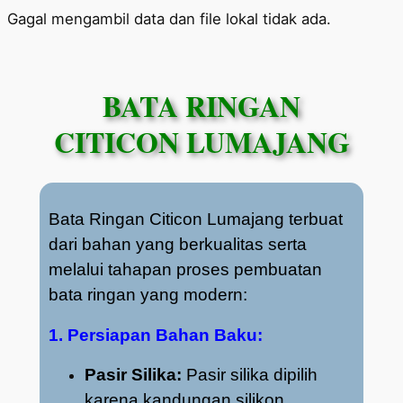
Skip
Gagal mengambil data dan file lokal tidak ada.
to
content
BATA RINGAN
CITICON LUMAJANG
Bata Ringan Citicon Lumajang terbuat
dari bahan yang berkualitas serta
melalui tahapan proses pembuatan
bata ringan yang modern:
1. Persiapan Bahan Baku:
Pasir Silika:
Pasir silika dipilih
karena kandungan silikon