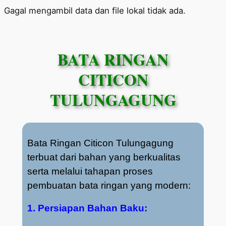
Skip
Gagal mengambil data dan file lokal tidak ada.
to
content
BATA RINGAN
CITICON
TULUNGAGUNG
Bata Ringan Citicon Tulungagung
terbuat dari bahan yang berkualitas
serta melalui tahapan proses
pembuatan bata ringan yang modern:
1. Persiapan Bahan Baku: